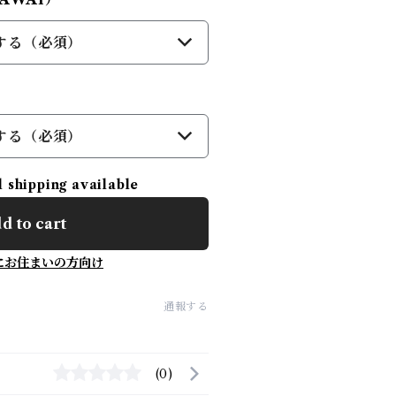
する（必須）
する（必須）
l shipping available
d to cart
にお住まいの方向け
通報する
(0)