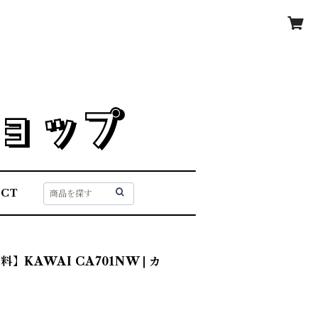
ACT
KAWAI CA701NW | カ